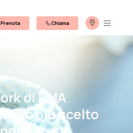
Prenota
Chiama
work di PMA
onato più scelto
unque tu sia.