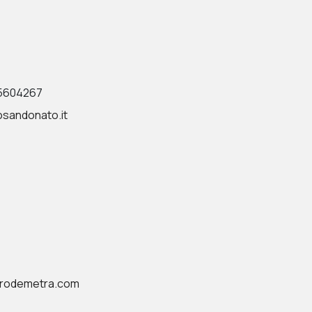
35604267
sandonato.it
rodemetra.com