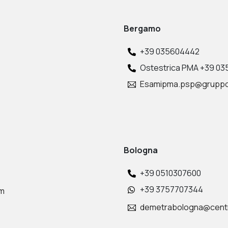
Bergamo
+39 035604442
Ostestrica PMA +39 0
Esamipma.psp@gruppo
Bologna
+39 0510307600
+39 3757707344
om
demetrabologna@cent