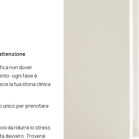
 attenzione
fica non dover
ento: ogni fase è
e la tua storia clinica
to unico per prenotare
così da ridurre lo stress
nta davvero. Troverai