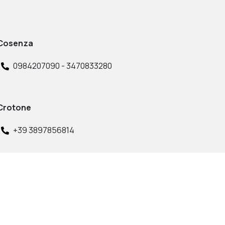
Cosenza
0984207090 - 3470833280
Crotone
+39 3897856814