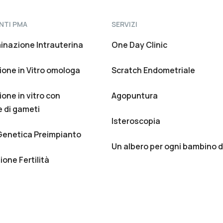
NTI PMA
SERVIZI
minazione Intrauterina
One Day Clinic
one in Vitro omologa
Scratch Endometriale
one in vitro con
Agopuntura
 di gameti
Isteroscopia
Genetica Preimpianto
Un albero per ogni bambino 
one Fertilità