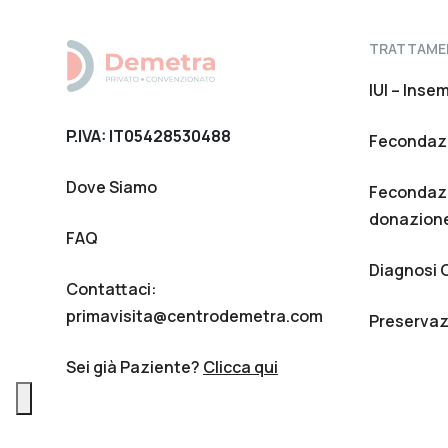
TRATTAME
IUI – Inse
P.IVA: IT05428530488
Fecondazi
Dove Siamo
Fecondazi
donazione
FAQ
Diagnosi 
Contattaci:
primavisita@centrodemetra.com
Preservazi
Sei già Paziente?
Clicca qui