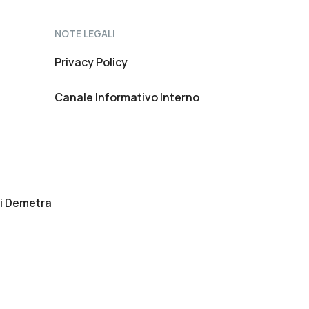
NOTE LEGALI
Privacy Policy
Canale Informativo Interno
Anche d’estate gli 
specialisti Demetra 
di Demetra
sono al tuo fianco
Prenota ora una prima

 visita online o in sede
PRENOTA ORA