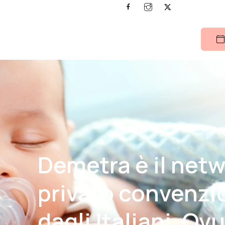
Demetra è il net
privato convenzi
dagli Italiani. Ov