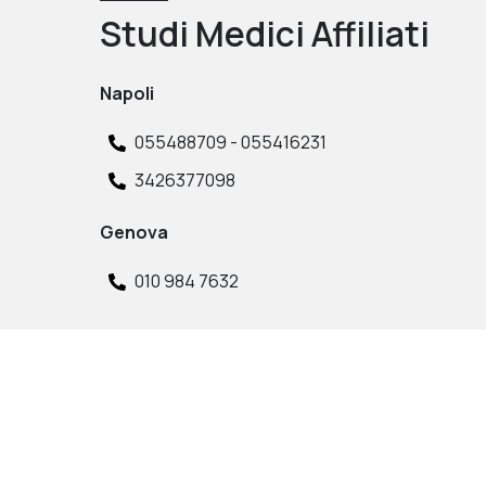
Studi Medici Affiliati
Napoli
055488709 - 055416231
3426377098
Genova
010 984 7632