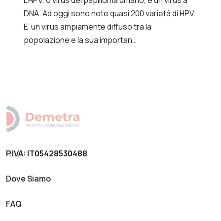
L’HPV, o virus del papilloma umano, è un virus a
DNA. Ad oggi sono note quasi 200 varietà di HPV.
E’ un virus ampiamente diffuso tra la
popolazione e la sua importan…
P.IVA: IT05428530488
Dove Siamo
FAQ