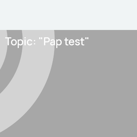
Topic: "
Pap test
"