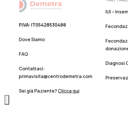
IUI – Inse
P.IVA: IT05428530488
Fecondazi
Dove Siamo
Fecondazi
donazione
FAQ
Diagnosi 
Contattaci:
primavisita@centrodemetra.com
Preservazi
Sei già Paziente?
Clicca qui
2026 Centro Demetra, t