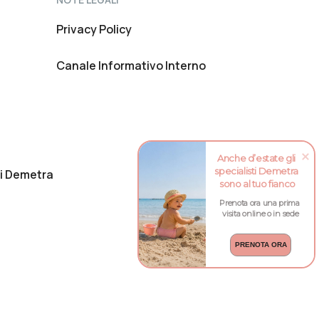
Privacy Policy
Canale Informativo Interno
Anche d’estate gli 
specialisti Demetra 
di Demetra
sono al tuo fianco
Prenota ora una prima

 visita online o in sede
PRENOTA ORA
 1997 Tribunale di Roma