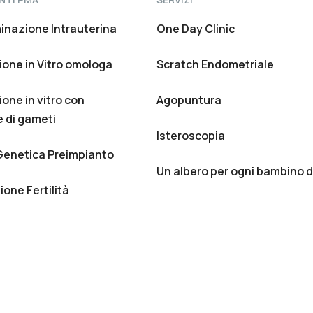
minazione Intrauterina
One Day Clinic
one in Vitro omologa
Scratch Endometriale
one in vitro con
Agopuntura
 di gameti
Isteroscopia
Genetica Preimpianto
Un albero per ogni bambino 
one Fertilità
utti i diritti riservati. Registrazione n° 76/97 del 14 febbraio