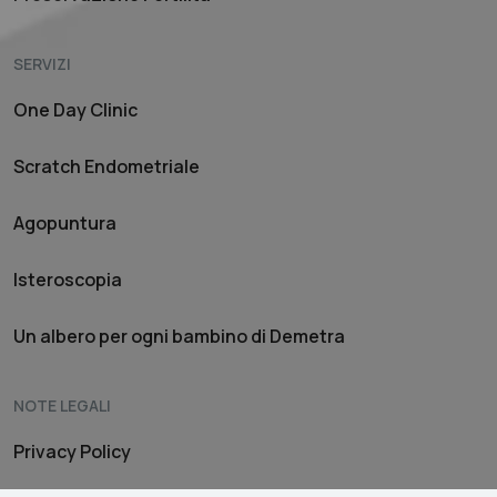
SERVIZI
One Day Clinic
Scratch Endometriale
Agopuntura
Isteroscopia
Un albero per ogni bambino di Demetra
NOTE LEGALI
Privacy Policy