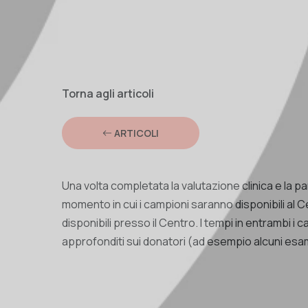
Torna agli articoli
ARTICOLI
Una volta completata la valutazione clinica e la pa
momento in cui i campioni saranno disponibili al Ce
disponibili presso il Centro. I tempi in entrambi i
approfonditi sui donatori (ad esempio alcuni esam