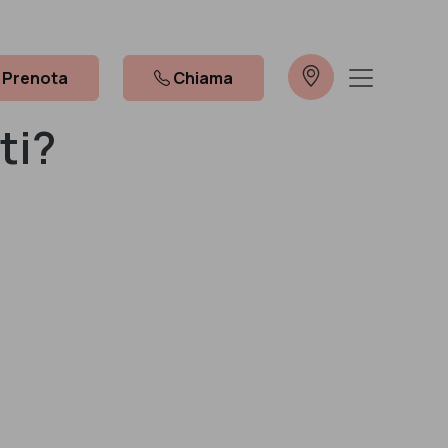
Prenota
Chiama
ti?