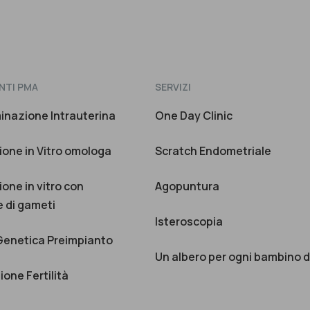
NTI PMA
SERVIZI
minazione Intrauterina
One Day Clinic
one in Vitro omologa
Scratch Endometriale
one in vitro con
Agopuntura
 di gameti
Isteroscopia
Genetica Preimpianto
Un albero per ogni bambino 
one Fertilità