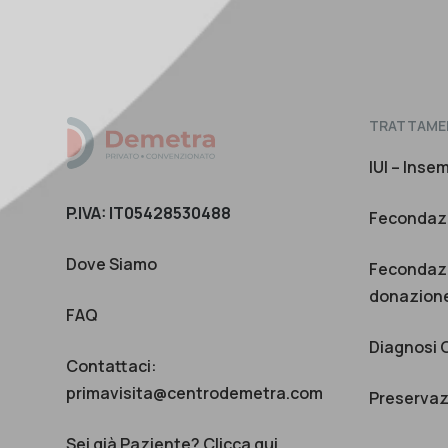
TRATTAME
IUI – Inse
P.IVA: IT05428530488
Fecondazi
Dove Siamo
Fecondazi
donazione
FAQ
Diagnosi 
Contattaci:
primavisita@centrodemetra.com
Preservazi
Sei già Paziente?
Clicca qui