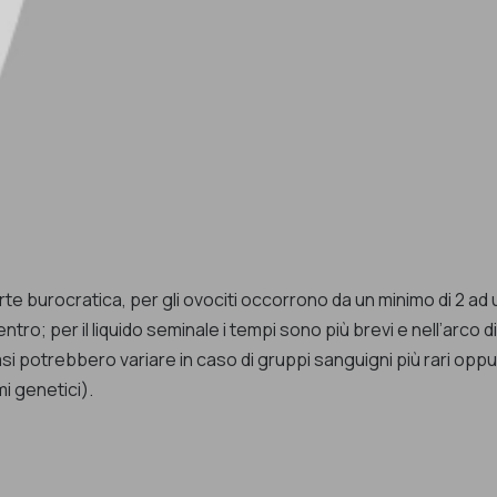
rte burocratica, per gli ovociti occorrono da un minimo di 2 ad un
ntro; per il liquido seminale i tempi sono più brevi e nell’arc
 casi potrebbero variare in caso di gruppi sanguigni più rari opp
i genetici).