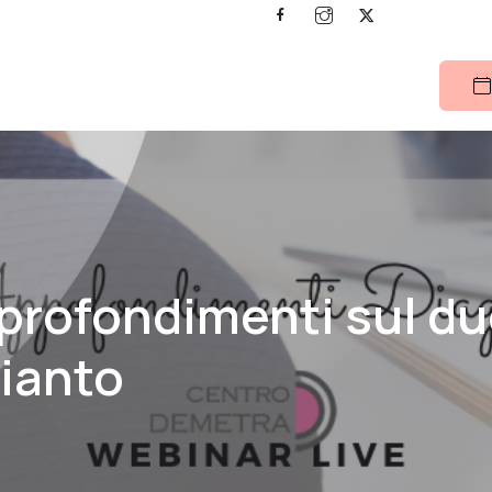
profondimenti sul du
pianto