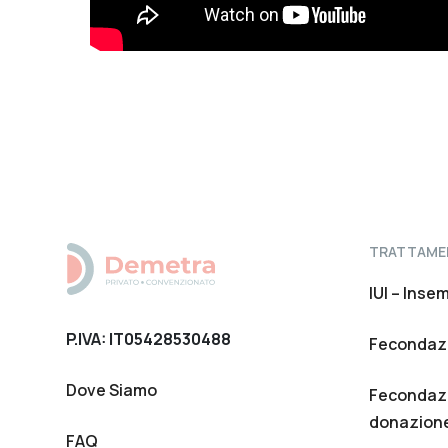
TRATTAME
IUI – Inse
P.IVA: IT05428530488
Fecondazi
Dove Siamo
Fecondazi
donazione
FAQ