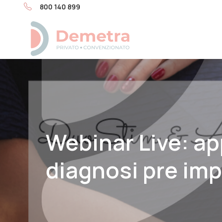
800 140 899
Webinar Live: ap
diagnosi pre im