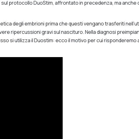
sul protocollo DuoStim, affrontato in precedenza, ma anche d
netica degli embrioni prima che questi vengano trasferiti nell
ere ripercussioni gravi sul nascituro. Nella diagnosi preimp
esso si utilizza il Duostim: ecco il motivo per cui risponderemo